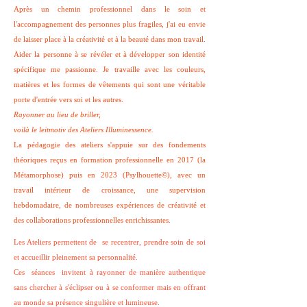
Après un chemin professionnel dans le soin et
l'accompagnement des personnes plus fragiles, j'ai eu envie
de laisser place à la créativité et à la beauté dans mon travail.
Aider la personne à se révéler et à développer son identité
spécifique me passionne. Je travaille avec les couleurs,
matières et les formes de vêtements qui sont une véritable
porte d'entrée vers soi et les autres.
Rayonner au lieu de briller,
voilà le leitmotiv des Ateliers Illuminessence.
La pédagogie des ateliers s'appuie sur des fondements
théoriques reçus en formation professionnelle en 2017 (la
Métamorphose) puis en 2023 (Psylhouette©), avec un
travail intérieur de croissance, une supervision
hebdomadaire, de nombreuses expériences de créativité et
des collaborations professionnelles enrichissantes.​
Les Ateliers permettent de se recentrer, prendre soin de soi
et accueillir pleinement sa personnalité.
Ces séances invitent à rayonner de manière authentique
sans chercher à s'éclipser ou à se conformer mais en offrant
au monde sa présence singulière et lumineuse.